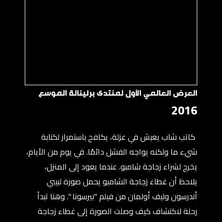
و
ى
العرض العالمي الأول لمنتدى برلينالة الموسع
2016
كاتب شاب يعيش في عزلة، يكافح باستمرار لكتابة
شيء ما ولكنه يواجه الفشل دائمًا. في يوم من الأيام،
يخرج لشراء زجاجة شامبو. عندما يعود إلى المنزل،
يلاحظ أن غطاء زجاجة الشامبو يحمل صورة لبيبي
أندرسون وليف أولمان من فيلم "بيرسونا ". وهنا تبدأ
رحلة لاكتشاف كيف وصلت الصورة إلى غطاء زجاجة