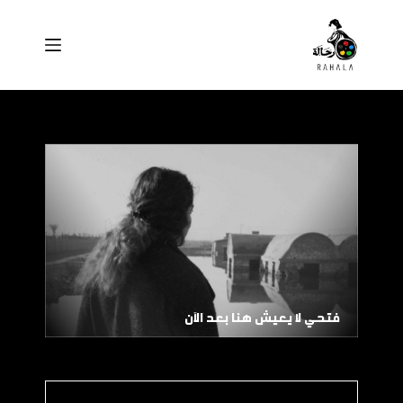
ا
ل
ت
ج
ا
و
ز
إ
ل
ى
ا
فتحي لا يعيش هنا بعد الآن
ل
م
ح
ت