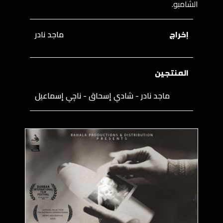
الشامبو.
إخراج
ماجد نادر
المنتجين
ماجد نادر - شادي إسحاق - ناچي إسماعيل